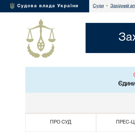
Західний а
Судова влада України
Суди
•
За
Єдини
ПРО СУД
ПРЕС-Ц