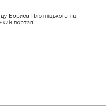
уду Бориса Плотніцького на
ський портал