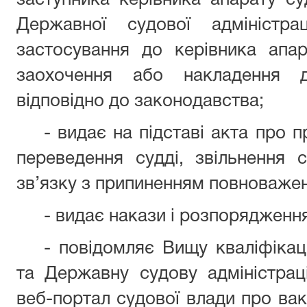
заступника керівника апарату су
Державної судової адміністра
застосування до керівника апар
заохочення або накладення ди
відповідно до законодавства;
- видає на підставі акта про п
переведення судді, звільнення 
зв’язку з припиненням повноважень
- видає накази і розпорядження
- повідомляє Вищу кваліфікаці
та Державну судову адміністрац
веб-портал судової влади про вака