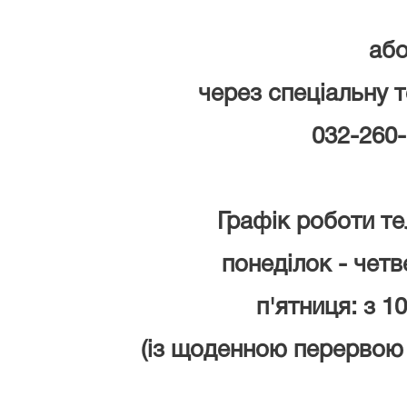
аб
через спеціальну т
032-260-
Графік роботи тел
понеділок - четве
п'ятниця: з 10
(із щоденною перервою з