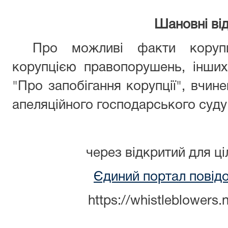
Шановні від
Про можливі факти корупц
корупцією правопорушень, інши
"Про запобігання корупції", вчин
апеляційного господарського суду
через відкритий для ц
Єдиний портал повід
https://whistleblowers.