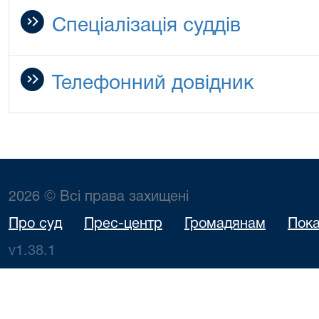
Спеціалізація суддів
Телефонний довідник
2026 © Всі права захищені
Про суд
Прес-центр
Громадянам
Пока
v1.38.1