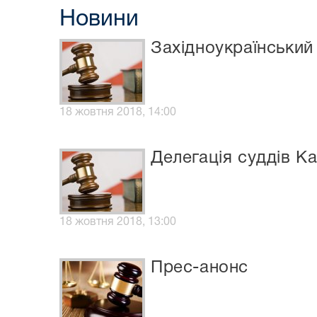
Новини
Західноукраїнський
18 жовтня 2018, 14:00
Делегація суддів К
18 жовтня 2018, 13:00
Прес-анонс