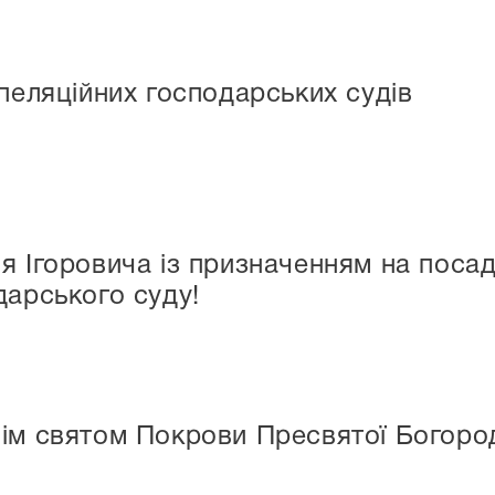
апеляційних господарських судів
я Ігоровича із призначенням на посад
дарського суду!
ім святом Покрови Пресвятої Богоро