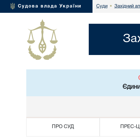
Західний а
Судова влада України
Суди
•
За
Єдини
ПРО СУД
ПРЕС-Ц