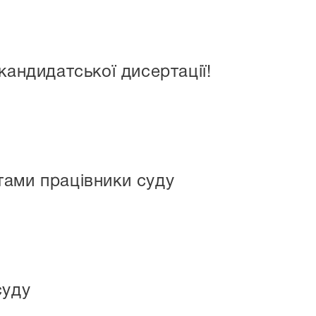
кандидатської дисертації!
ами працівники суду
суду