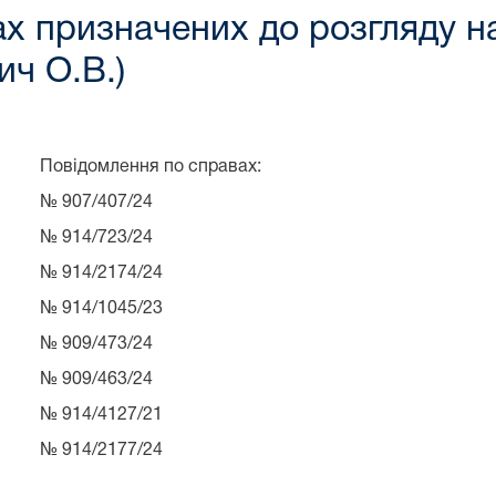
х призначених до розгляду на
ич О.В.)
Повідомлення по справах:
№ 907/407/24
№ 914/723/24
№ 914/2174/24
№ 914/1045/23
№ 909/473/24
№ 909/463/24
№ 914/4127/21
№ 914/2177/24