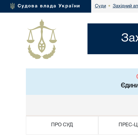
Західний а
Судова влада України
Суди
•
За
Єдини
ПРО СУД
ПРЕС-Ц