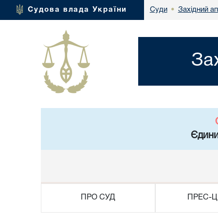
Західний а
Судова влада України
Суди
•
За
Єдини
ПРО СУД
ПРЕС-Ц