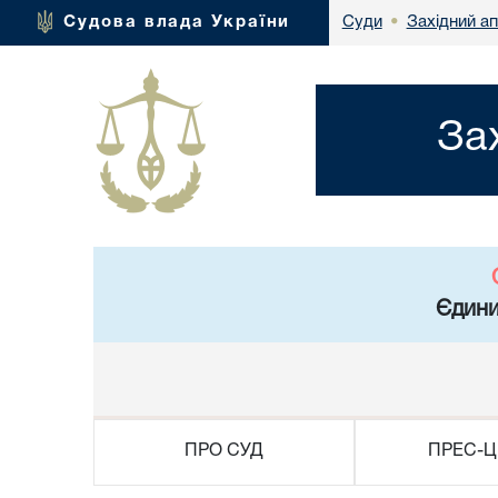
Західний а
Судова влада України
Суди
•
За
Єдини
ПРО СУД
ПРЕС-Ц