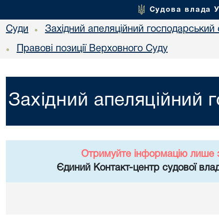
Судова влада 
Суди
Західний апеляційний господарський 
•
Правові позиції Верховного Суду
•
Західний апеляційний 
Отримуйте інформацію лише 
Єдиний Контакт-центр судової влад