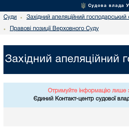
Судова влада 
Суди
Західний апеляційний господарський 
•
Правові позиції Верховного Суду
•
Західний апеляційний 
Отримуйте інформацію лише 
Єдиний Контакт-центр судової влад