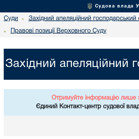
Судова влада 
Суди
Західний апеляційний господарський 
•
Правові позиції Верховного Суду
•
Західний апеляційний 
Отримуйте інформацію лише 
Єдиний Контакт-центр судової влад